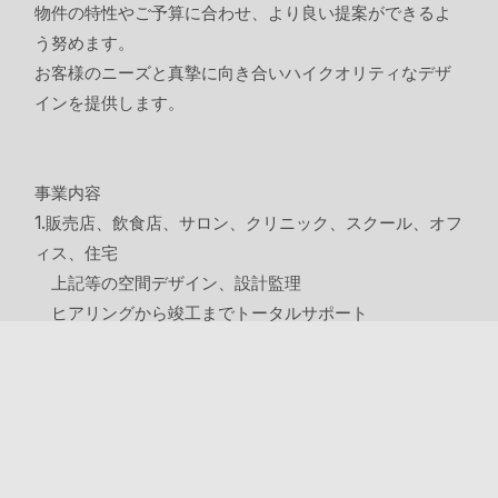
物件の特性やご予算に合わせ、より良い提案ができるよ
う努めます。
お客様のニーズと真摯に向き合いハイクオリティなデザ
インを提供します。
事業内容
1.販売店、飲食店、サロン、クリニック、スクール、オフ
ィス、住宅
上記等の空間デザイン、設計監理
ヒアリングから竣工までトータルサポート
2.プロダクトデザイン
3.グラフィックデザイン
4.各号に付帯または関連する一切の事業
株式会社イントゥルー