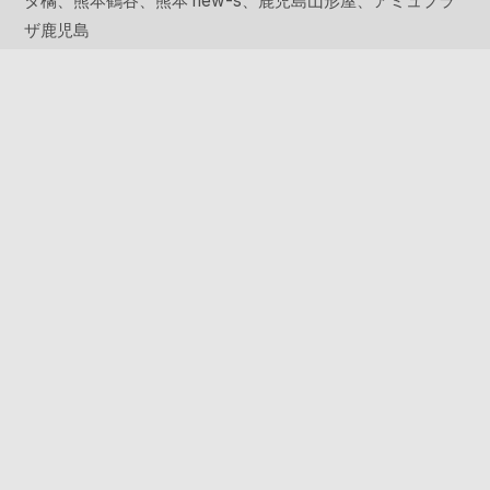
タ橘、熊本鶴谷、熊本 new-s、鹿児島山形屋、アミュプラ
ザ鹿児島
海外
MID-TOWN NY USA