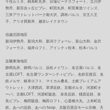
千住ルミネ、錦糸町丸井、台場ビーナスフォート、立川伊
勢丹、新百合ヶ丘ビブレ、町田丸井、町田東急ツインズ、
三井アウトレットパーク南大沢、調布パルコ、京王八王
子、アリオ西新井、越谷レイクタウン
信越北陸地区
新潟伊勢丹、新潟大和、新潟ラフォーレ、富山大和、金沢
フォーラス、福井ロフト、アイシティ松本、松本パルコ
近畿東海地区
静岡丸井、静岡パルコ、浜松メイワン、名古屋パルコ、名
古屋LOFT、名古屋ワンダーシティビブレ、名鉄百貨店、名
鉄メルサ、岐阜ロフト、マイカル桑名、土岐プレミアムア
ウトレット、大津西武、草津近鉄、京都ポルタ、河原町オ
ーパ、京都LOFT、河原町阪急、 奈良近鉄、橿原近鉄、奈
良ビブレ、梅田阪急、梅田ロフト、心斎橋大丸、上本町近
鉄、あべの近鉄、あべの hoop、京阪百貨店モール京橋、天