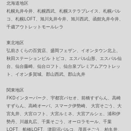
北海道地区
札幌丸井今井、札幌西武、札幌ステラプレイス、札幌パル
コ、札幌LOFT、旭川丸井今井、旭川西武、函館丸井今井、
千歳アウトレットモールレラ
東北地区
弘前さくらの百貨店、盛岡フェザン、イオンタウン北上、
秋田ステーションビル トピコ、エスパル山形、エスパル仙
台、仙台藤崎、仙台ロフト、仙台泉プレミアムアウトレッ
ト、イオン多賀城、郡山西武、郡山丸井
関東地区
FKDインターパーク、宇都宮パセオ、前橋すずらん、高崎
すずらん、高崎オーパ、スマーク伊勢崎、 大宮そごう、大
宮丸井、大宮ロフト、大宮ルミネ、大宮アルシェ、浦和伊
勢丹、川越丸広、千葉そごう、オーロラモール、千葉
LOFT、船橋LOFT、津田沼パルコ、茂原そごう、柏丸井、