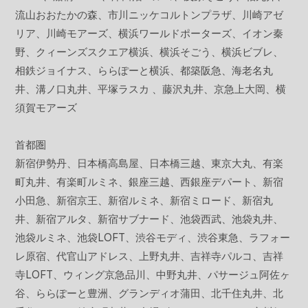
流山おおたかの森、市川ニッケコルトンプラザ、川崎アゼ
リア、川崎モアーズ、横浜ワールドポーターズ、イオン秦
野、クィーンズスクエア横浜、横浜そごう、横浜ビブレ、
相鉄ジョイナス、ららぽーと横浜、都築阪急、海老名丸
井、溝ノ口丸井、平塚ラスカ 、藤沢丸井、京急上大岡、横
須賀モアーズ
首都圏
新宿伊勢丹、日本橋高島屋、日本橋三越、東京大丸、有楽
町丸井、有楽町ルミネ、銀座三越、西銀座デパート、新宿
小田急、新宿京王、新宿ルミネ、新宿ミロード、新宿丸
井、新宿アルタ、新宿サブナード、池袋西武、池袋丸井、
池袋ルミネ、池袋LOFT、渋谷モディ、渋谷東急、ラフォー
レ原宿、代官山アドレス、上野丸井、吉祥寺パルコ、吉祥
寺LOFT、ウィング京急品川、中野丸井、パサージュ阿佐ヶ
谷、ららぽーと豊洲、グランディオ蒲田、北千住丸井、北