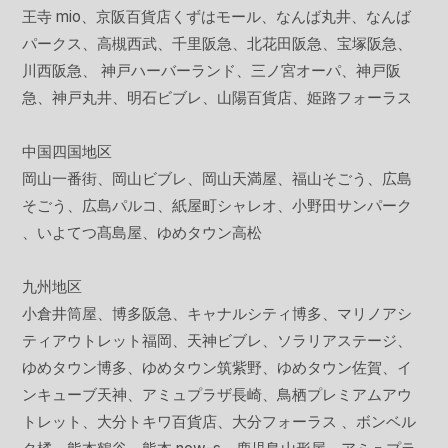
王寺 mio、京阪百貨店くずはモール、なんば丸井、なんば
パークス、高槻西武、千里阪急、北花田阪急、宝塚阪急、
川西阪急、 神戸ハーバーランド、三ノ宮オーパ、神戸阪
急、神戸丸井、明石ビブレ、山陽百貨店、姫路フォーラス
中国四国地区
岡山一番街、岡山ビブレ、岡山天満屋、福山そごう、広島
そごう、広島パルコ、紙屋町シャレオ、小野田サンパーク
、いよてつ髙島屋、ゆめタウン高松
九州地区
小倉井筒屋、博多阪急、キャナルシティ博多、マリノアシ
ティアウトレット福岡、天神ビブレ、ソラリアステージ、
ゆめタウン博多、ゆめタウン筑紫野、ゆめタウン佐賀、イ
ンキューブ天神、アミュプラザ長崎、鳥栖プレミアムアウ
トレット、大分トキワ百貨店、大分フォーラス 、ボンベル